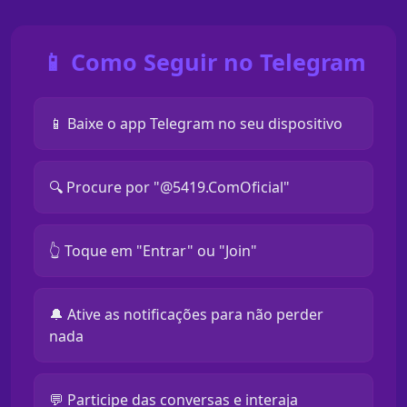
📱 Como Seguir no Telegram
📱 Baixe o app Telegram no seu dispositivo
🔍 Procure por "@5419.ComOficial"
👆 Toque em "Entrar" ou "Join"
🔔 Ative as notificações para não perder
nada
💬 Participe das conversas e interaja