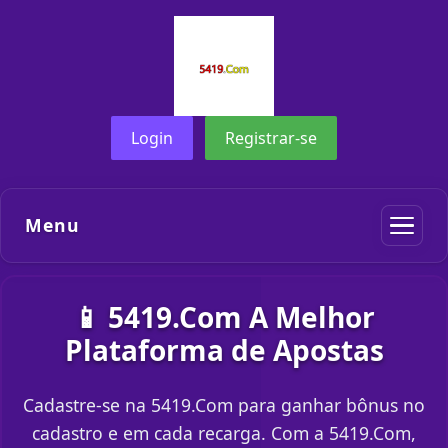
Login
Registrar-se
Menu
📱 5419.Com A Melhor
Plataforma de Apostas
Cadastre-se na 5419.Com para ganhar bônus no
cadastro e em cada recarga. Com a 5419.Com,