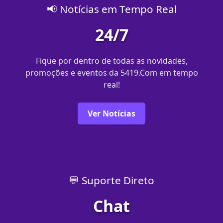
📢 Notícias em Tempo Real
24/7
Fique por dentro de todas as novidades,
promoções e eventos da 5419.Com em tempo
real!
Ver Notícias
💬 Suporte Direto
Chat