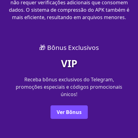
não requer verificações adicionais que consomem
dados. O sistema de compressão do APK também é
mais eficiente, resultando em arquivos menores.
🎁 Bônus Exclusivos
VIP
Receba bônus exclusivos do Telegram,
promoções especiais e códigos promocionais
únicos!
Ver Bônus