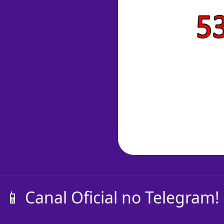
📱 Canal Oficial no Telegram!