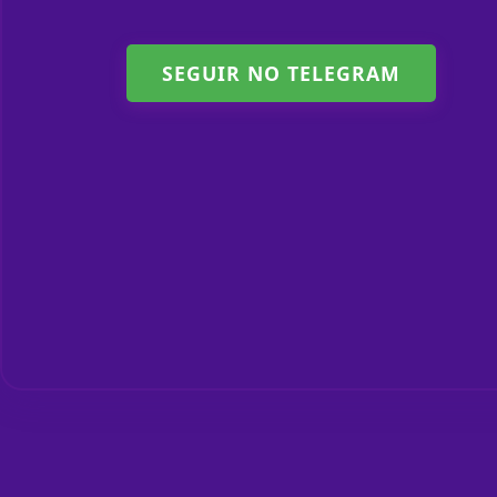
SEGUIR NO TELEGRAM