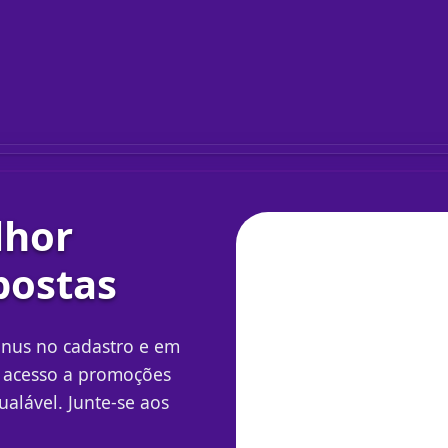
lhor
postas
nus no cadastro e em
 acesso a promoções
ualável. Junte-se aos