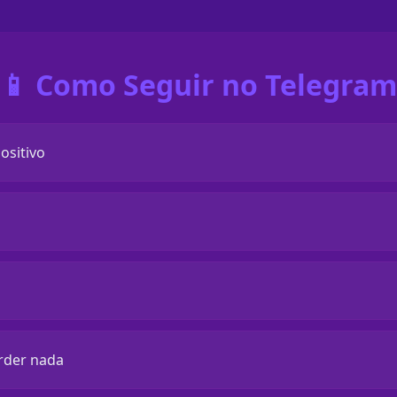
📱 Como Seguir no Telegram
ositivo
erder nada