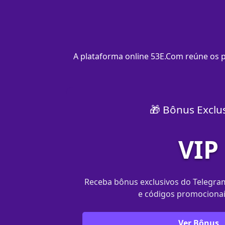
A plataforma online 53E.Com reúne os pr
🎁 Bônus Exclu
VIP
Receba bônus exclusivos do Telegra
e códigos promocionai
Ver Bônus