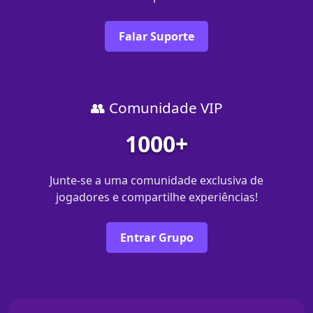
Falar Suporte
👥 Comunidade VIP
1000+
Junte-se a uma comunidade exclusiva de
jogadores e compartilhe experiências!
Entrar Grupo