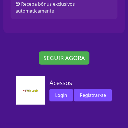
🎁 Receba bônus exclusivos
automaticamente
SEGUIR AGORA
Acessos
Login
Registrar-se