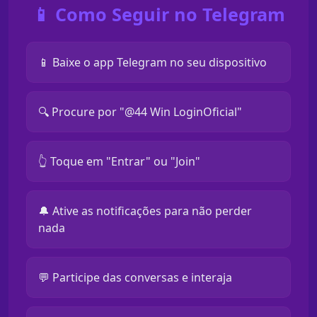
📱 Como Seguir no Telegram
📱 Baixe o app Telegram no seu dispositivo
🔍 Procure por "@44 Win LoginOficial"
👆 Toque em "Entrar" ou "Join"
🔔 Ative as notificações para não perder
nada
💬 Participe das conversas e interaja