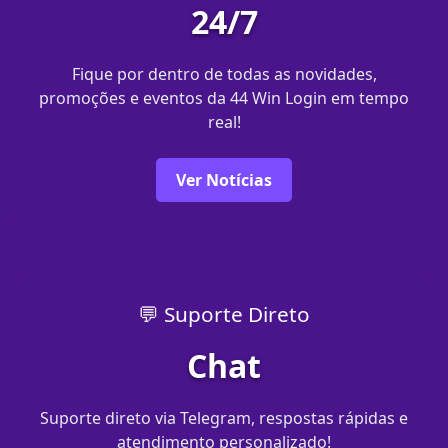
24/7
Fique por dentro de todas as novidades,
promoções e eventos da 44 Win Login em tempo
real!
Ver Notícias
💬 Suporte Direto
Chat
Suporte direto via Telegram, respostas rápidas e
atendimento personalizado!