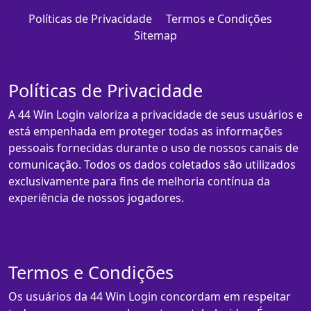
Políticas de Privacidade
Termos e Condições
Sitemap
Políticas de Privacidade
A 44 Win Login valoriza a privacidade de seus usuários e
está empenhada em proteger todas as informações
pessoais fornecidas durante o uso de nossos canais de
comunicação. Todos os dados coletados são utilizados
exclusivamente para fins de melhoria contínua da
experiência de nossos jogadores.
Termos e Condições
Os usuários da 44 Win Login concordam em respeitar