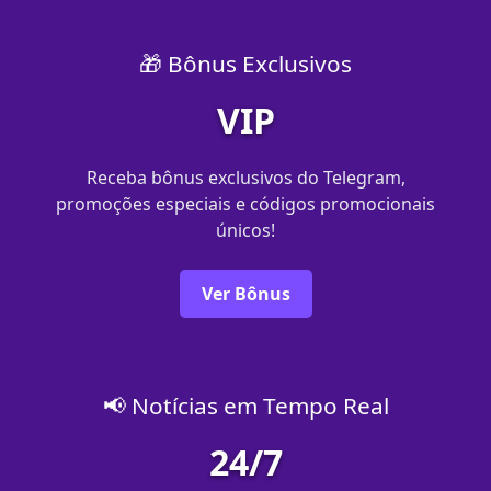
🎁 Bônus Exclusivos
VIP
Receba bônus exclusivos do Telegram,
promoções especiais e códigos promocionais
únicos!
Ver Bônus
📢 Notícias em Tempo Real
24/7