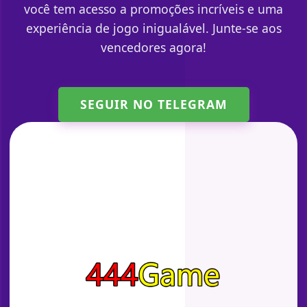
você tem acesso a promoções incríveis e uma
experiência de jogo inigualável. Junte-se aos
vencedores agora!
SEGUIR NO TELEGRAM