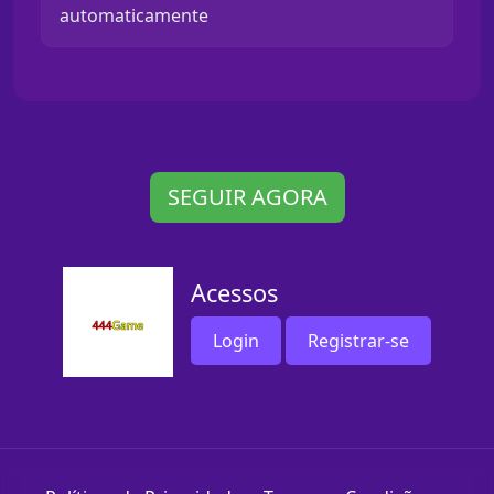
automaticamente
SEGUIR AGORA
Acessos
Login
Registrar-se