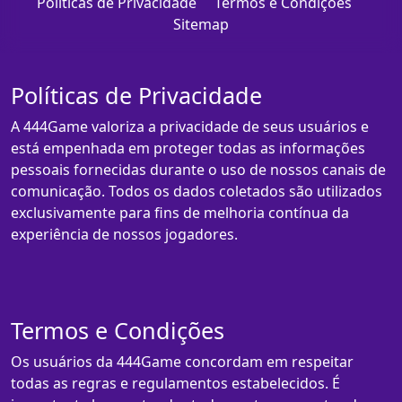
Políticas de Privacidade
Termos e Condições
Sitemap
Políticas de Privacidade
A 444Game valoriza a privacidade de seus usuários e
está empenhada em proteger todas as informações
pessoais fornecidas durante o uso de nossos canais de
comunicação. Todos os dados coletados são utilizados
exclusivamente para fins de melhoria contínua da
experiência de nossos jogadores.
Termos e Condições
Os usuários da 444Game concordam em respeitar
todas as regras e regulamentos estabelecidos. É