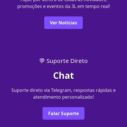
promoções e eventos da 3L em tempo real!
Ver Notícias
💬 Suporte Direto
Chat
Suporte direto via Telegram, respostas rápidas e
atendimento personalizado!
Falar Suporte