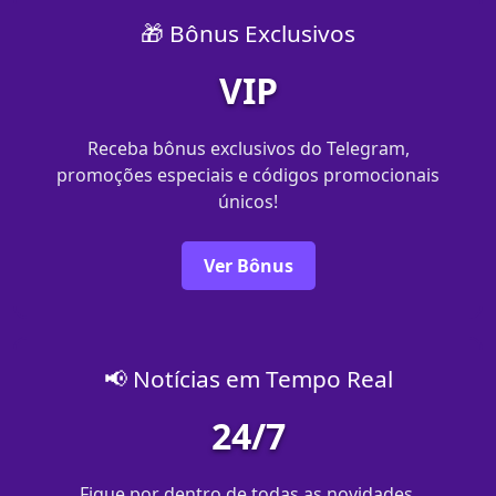
🎁 Bônus Exclusivos
VIP
Receba bônus exclusivos do Telegram,
promoções especiais e códigos promocionais
únicos!
Ver Bônus
📢 Notícias em Tempo Real
24/7
Fique por dentro de todas as novidades,