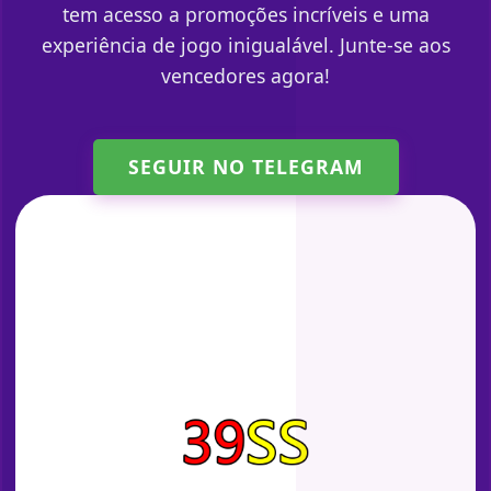
tem acesso a promoções incríveis e uma
experiência de jogo inigualável. Junte-se aos
vencedores agora!
SEGUIR NO TELEGRAM