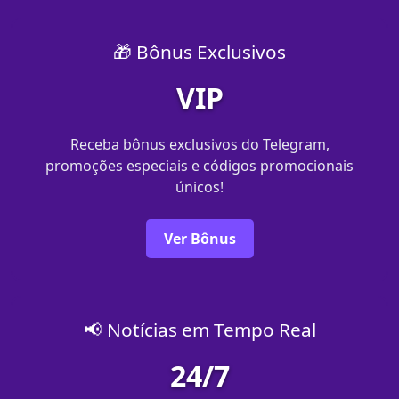
🎁 Bônus Exclusivos
VIP
Receba bônus exclusivos do Telegram,
promoções especiais e códigos promocionais
únicos!
Ver Bônus
📢 Notícias em Tempo Real
24/7