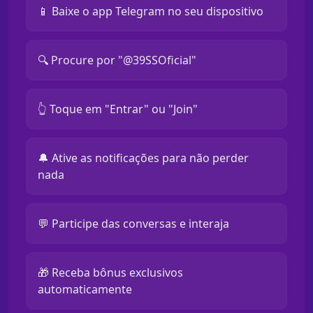
📱 Baixe o app Telegram no seu dispositivo
🔍 Procure por "@39SSOficial"
👆 Toque em "Entrar" ou "Join"
🔔 Ative as notificações para não perder
nada
💬 Participe das conversas e interaja
🎁 Receba bônus exclusivos
automaticamente