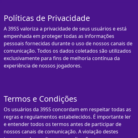
Políticas de Privacidade
A 39SS valoriza a privacidade de seus usuários e está
empenhada em proteger todas as informações
pessoais fornecidas durante o uso de nossos canais de
comunicação. Todos os dados coletados são utilizados
exclusivamente para fins de melhoria contínua da
experiência de nossos jogadores.
Termos e Condições
Os usuários da 39SS concordam em respeitar todas as
regras e regulamentos estabelecidos. É importante ler
e entender todos os termos antes de participar de
nossos canais de comunicação. A violação destes