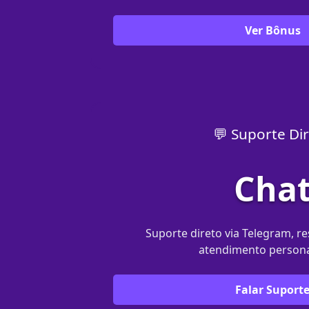
Ver Bônus
💬 Suporte Di
Cha
Suporte direto via Telegram, r
atendimento persona
Falar Suport