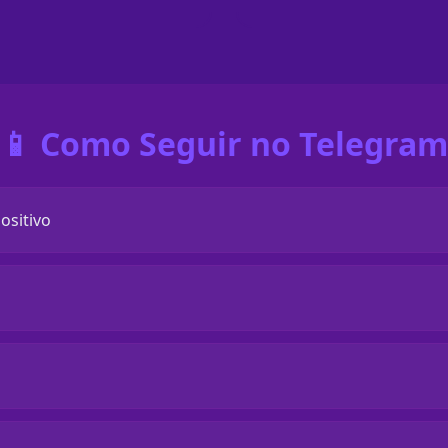
📱 Como Seguir no Telegram
ositivo