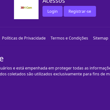
Acessos
Login
Registrar-se
Políticas de Privacidade
Termos e Condições
Sitemap
de
usuários e está empenhada em proteger todas as informaçõe
os coletados são utilizados exclusivamente para fins de m