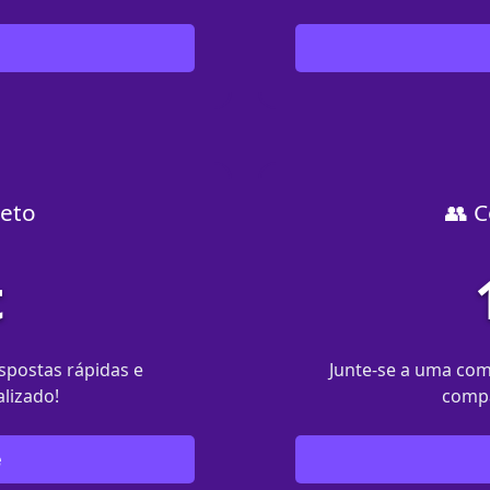
reto
👥 
t
espostas rápidas e
Junte-se a uma com
lizado!
compa
e