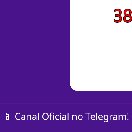
📱 Canal Oficial no Telegram!