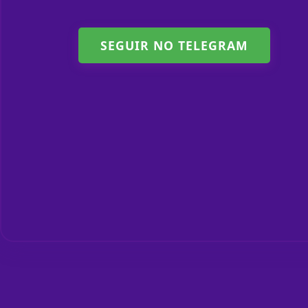
SEGUIR NO TELEGRAM