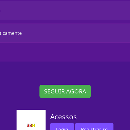
a
aticamente
SEGUIR AGORA
Acessos
Login
Registrar-se