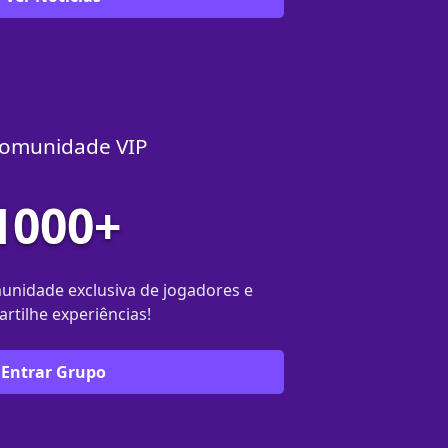
Comunidade VIP
1000+
unidade exclusiva de jogadores e
rtilhe experiências!
Entrar Grupo