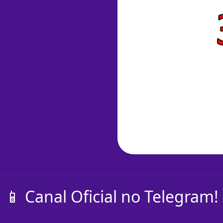
📱 Canal Oficial no Telegram!