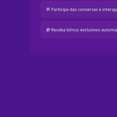
💬 Participe das conversas e interaj
🎁 Receba bônus exclusivos autom