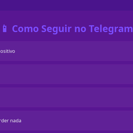
📱 Como Seguir no Telegram
ositivo
erder nada