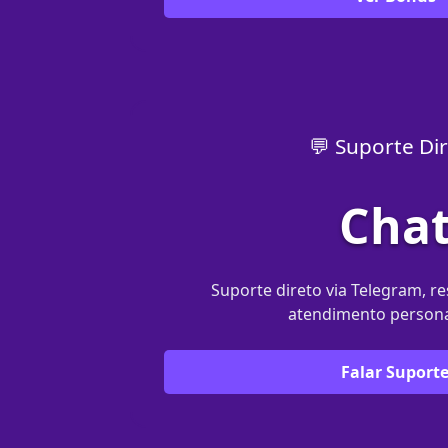
💬 Suporte Di
Cha
Suporte direto via Telegram, r
atendimento persona
Falar Suport