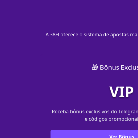
A 38H oferece o sistema de apostas mai
🎁 Bônus Exclu
VIP
Receba bônus exclusivos do Telegra
e códigos promocionai
Ver Bônus