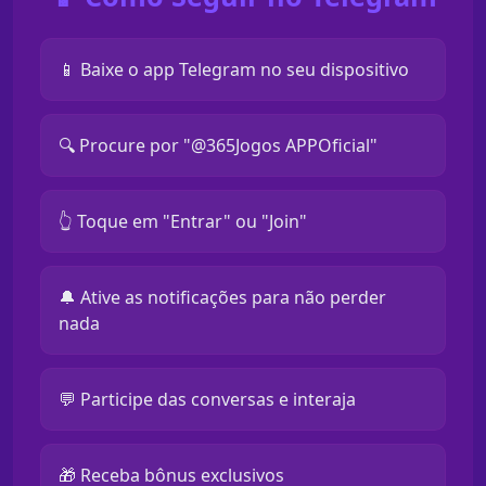
📱 Baixe o app Telegram no seu dispositivo
🔍 Procure por "@365Jogos APPOficial"
👆 Toque em "Entrar" ou "Join"
🔔 Ative as notificações para não perder
nada
💬 Participe das conversas e interaja
🎁 Receba bônus exclusivos