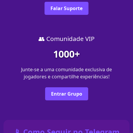
Falar Suporte
👥 Comunidade VIP
1000+
Junte-se a uma comunidade exclusiva de
jogadores e compartilhe experiências!
Entrar Grupo
📱 Como Seguir no Telegram