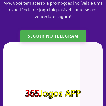
APP, você tem acesso a promoções incríveis e uma
experiência de jogo inigualável. Junte-se aos
vencedores agora!
SEGUIR NO TELEGRAM