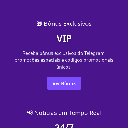
🎁 Bônus Exclusivos
VIP
Receba bônus exclusivos do Telegram,
promoções especiais e códigos promocionais
únicos!
Ver Bônus
📢 Notícias em Tempo Real
24/7