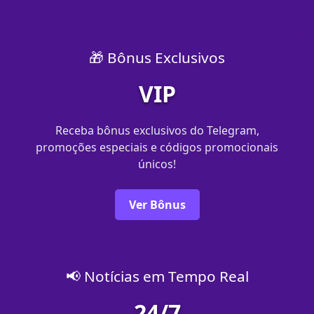
🎁 Bônus Exclusivos
VIP
Receba bônus exclusivos do Telegram,
promoções especiais e códigos promocionais
únicos!
Ver Bônus
📢 Notícias em Tempo Real
24/7