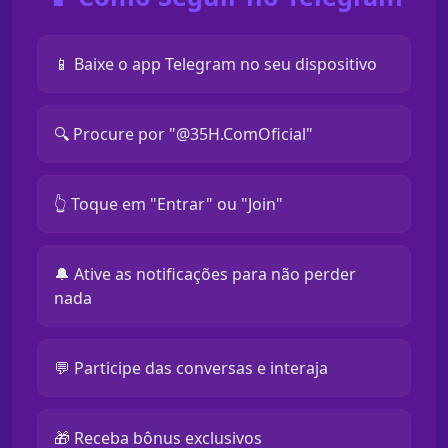
📱 Baixe o app Telegram no seu dispositivo
🔍 Procure por "@35H.ComOficial"
👆 Toque em "Entrar" ou "Join"
🔔 Ative as notificações para não perder
nada
💬 Participe das conversas e interaja
🎁 Receba bônus exclusivos