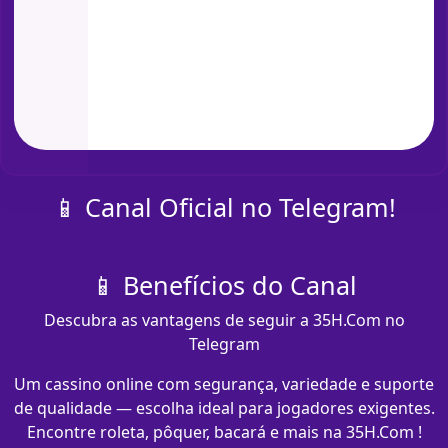
📱 Canal Oficial no Telegram!
📱 Benefícios do Canal
Descubra as vantagens de seguir a 35H.Com no
Telegram
Um cassino online com segurança, variedade e suporte
de qualidade — escolha ideal para jogadores exigentes.
Encontre roleta, pôquer, bacará e mais na 35H.Com !