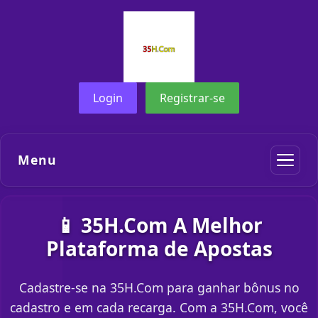
Login
Registrar-se
Menu
📱 35H.Com A Melhor
Plataforma de Apostas
Cadastre-se na 35H.Com para ganhar bônus no
cadastro e em cada recarga. Com a 35H.Com, você