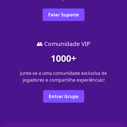
Falar Suporte
👥 Comunidade VIP
1000+
Junte-se a uma comunidade exclusiva de
jogadores e compartilhe experiências!
Entrar Grupo