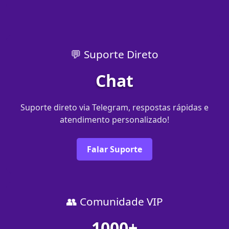
💬 Suporte Direto
Chat
Suporte direto via Telegram, respostas rápidas e
atendimento personalizado!
Falar Suporte
👥 Comunidade VIP
1000+