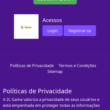
Acessos
Login
Registrar-se
Políticas de Privacidade
Termos e Condições
Sitemap
Políticas de Privacidade
A 2L Game valoriza a privacidade de seus usuários e
está empenhada em proteger todas as informações