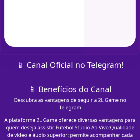
📱 Canal Oficial no Telegram!
📱 Benefícios do Canal
Descubra as vantagens de seguir a 2L Game no
Telegram
A plataforma 2L Game oferece diversas vantagens para
quem deseja assistir Futebol Studio Ao Vivo:Qualidade
de vídeo e áudio superior: permite acompanhar cada