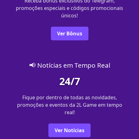
Receba bônus exclusivos do Telegram,
promoções especiais e códigos promocionais
únicos!
Ver Bônus
📢 Notícias em Tempo Real
24/7
Fique por dentro de todas as novidades,
promoções e eventos da 2L Game em tempo
real!
Ver Notícias