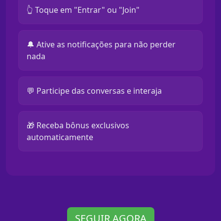
👆 Toque em "Entrar" ou "Join"
🔔 Ative as notificações para não perder
nada
💬 Participe das conversas e interaja
🎁 Receba bônus exclusivos
automaticamente
SEGUIR AGORA