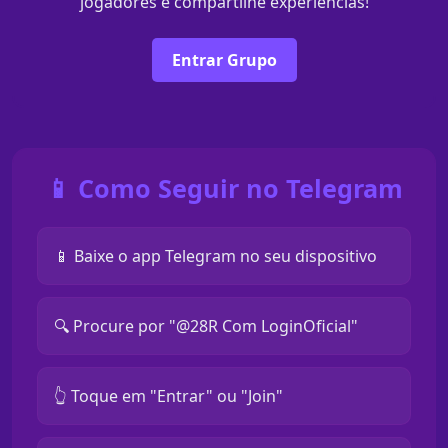
jogadores e compartilhe experiências!
Entrar Grupo
📱 Como Seguir no Telegram
📱 Baixe o app Telegram no seu dispositivo
🔍 Procure por "@28R Com LoginOficial"
👆 Toque em "Entrar" ou "Join"