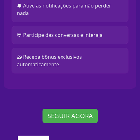
🔔 Ative as notificações para não perder
nada
💬 Participe das conversas e interaja
🎁 Receba bônus exclusivos
automaticamente
SEGUIR AGORA