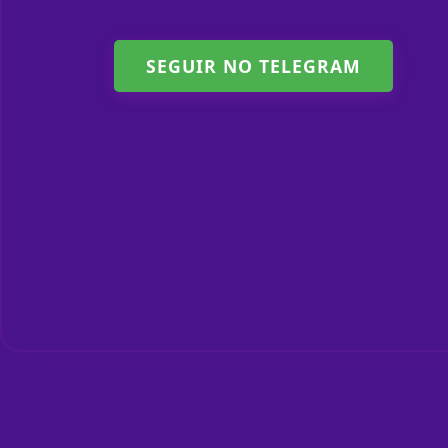
SEGUIR NO TELEGRAM