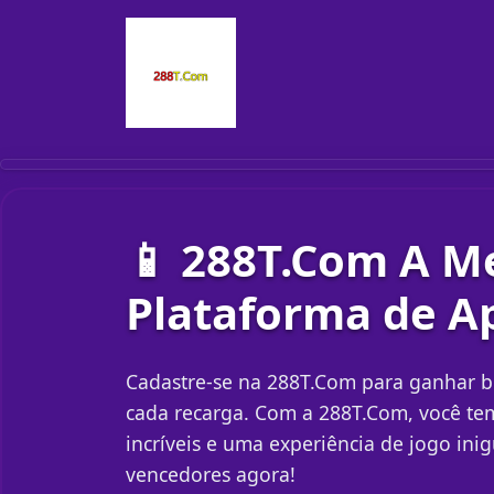
📱 288T.Com A M
Plataforma de A
Cadastre-se na 288T.Com para ganhar b
cada recarga. Com a 288T.Com, você te
incríveis e uma experiência de jogo inig
vencedores agora!