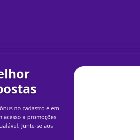
elhor
postas
ônus no cadastro e em
m acesso a promoções
ualável. Junte-se aos