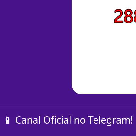
📱 Canal Oficial no Telegram!