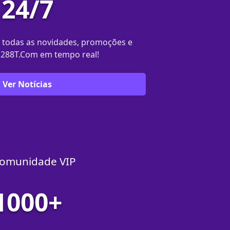
24/7
e todas as novidades, promoções e
 288T.Com em tempo real!
Ver Notícias
Comunidade VIP
1000+