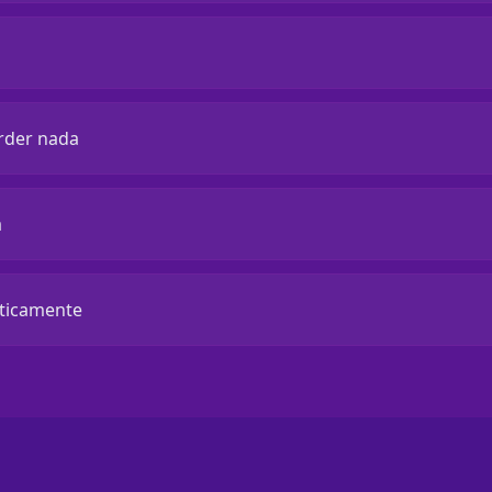
erder nada
a
aticamente