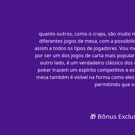
quanto outros, como o craps, são muito 
diferentes jogos de mesa, com a possibil
assim a todos os tipos de jogadores. Vou 
por ser um dos jogos de carta mais popular
outro lado, é um verdadeiro clássico dos
poker trazem um espírito competitivo e es
mesa também é visível na forma como eles
permitindo que o
🎁 Bônus Exclu