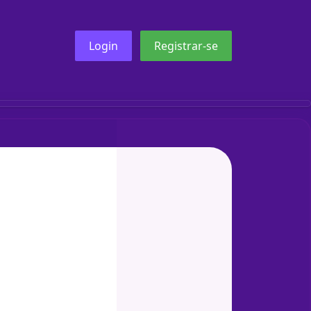
Login
Registrar-se