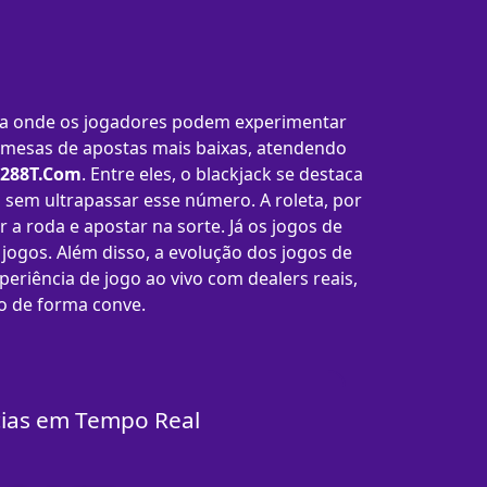
rma onde os jogadores podem experimentar
m mesas de apostas mais baixas, atendendo
288T.Com
. Entre eles, o blackjack se destaca
 sem ultrapassar esse número. A roleta, por
a roda e apostar na sorte. Já os jogos de
jogos. Além disso, a evolução dos jogos de
riência de jogo ao vivo com dealers reais,
o de forma conve.
cias em Tempo Real