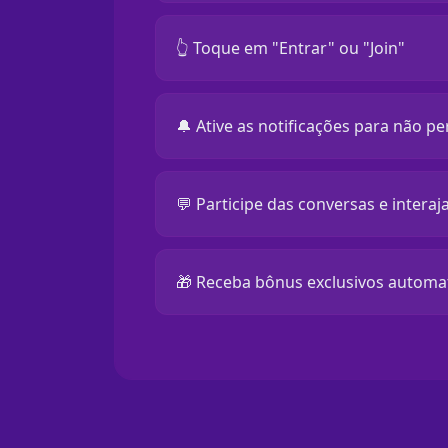
👆 Toque em "Entrar" ou "Join"
🔔 Ative as notificações para não p
💬 Participe das conversas e interaj
🎁 Receba bônus exclusivos autom