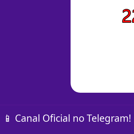
📱 Canal Oficial no Telegram!