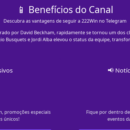
📱 Benefícios do Canal
Descubra as vantagens de seguir a 222Win no Telegram
rado por David Beckham, rapidamente se tornou um dos cl
io Busquets e Jordi Alba elevou o status da equipe, trans
sivos
📢 Notí
m, promoções especiais
Fique por dentro d
s únicos!
eventos d