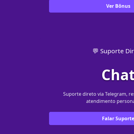
Ver Bônus
💬 Suporte Di
Cha
Suporte direto via Telegram, r
atendimento persona
Falar Suport