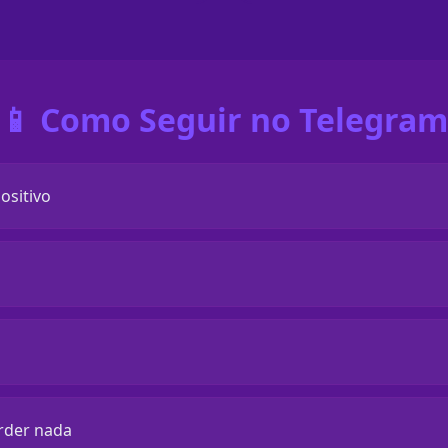
📱 Como Seguir no Telegram
ositivo
erder nada