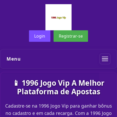
Login
Registrar-se
Menu
📱 1996 Jogo Vip A Melhor
Plataforma de Apostas
Cadastre-se na 1996 Jogo Vip para ganhar bônus
no cadastro e em cada recarga. Com a 1996 Jogo