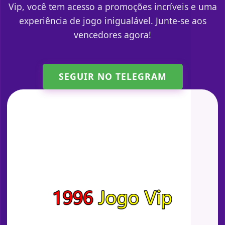
Vip, você tem acesso a promoções incríveis e uma
experiência de jogo inigualável. Junte-se aos
vencedores agora!
SEGUIR NO TELEGRAM