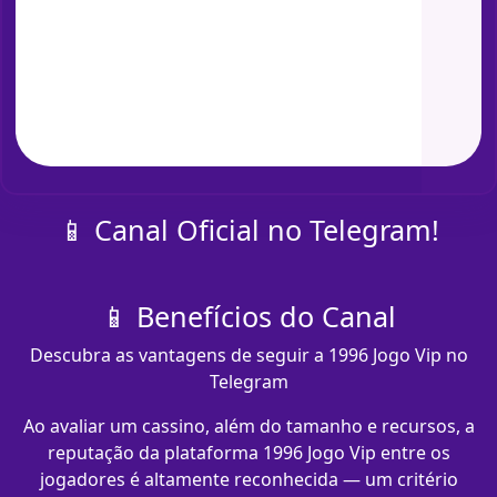
📱 Canal Oficial no Telegram!
📱 Benefícios do Canal
Descubra as vantagens de seguir a 1996 Jogo Vip no
Telegram
Ao avaliar um cassino, além do tamanho e recursos, a
reputação da plataforma 1996 Jogo Vip entre os
jogadores é altamente reconhecida — um critério