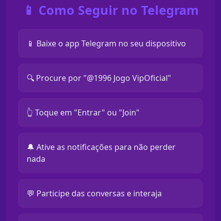
📱 Como Seguir no Telegram
📱 Baixe o app Telegram no seu dispositivo
🔍 Procure por "@1996 Jogo VipOficial"
👆 Toque em "Entrar" ou "Join"
🔔 Ative as notificações para não perder
nada
💬 Participe das conversas e interaja