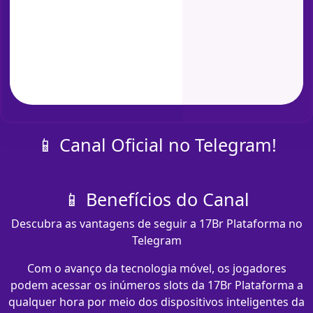
📱 Canal Oficial no Telegram!
📱 Benefícios do Canal
Descubra as vantagens de seguir a 17Br Plataforma no
Telegram
Com o avanço da tecnologia móvel, os jogadores
podem acessar os inúmeros slots da 17Br Plataforma a
qualquer hora por meio dos dispositivos inteligentes da