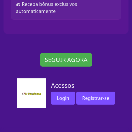
🎁 Receba bônus exclusivos
automaticamente
SEGUIR AGORA
Acessos
Login
Registrar-se