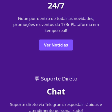
24/7
Fique por dentro de todas as novidades,
promoções e eventos da 17Br Plataforma em
tempo real!
Ver Notícias
💬 Suporte Direto
Chat
Suporte direto via Telegram, respostas rápidas e
atendimento personalizado!