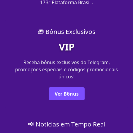
17Br Plataforma Brasil .
🎁 Bônus Exclusivos
VIP
Receba bônus exclusivos do Telegram,
promoções especiais e códigos promocionais
únicos!
Ver Bônus
📢 Notícias em Tempo Real