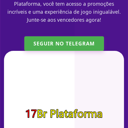
Plataforma, você tem acesso a promoções
incríveis e uma experiência de jogo inigualável.
Junte-se aos vencedores agora!
SEGUIR NO TELEGRAM