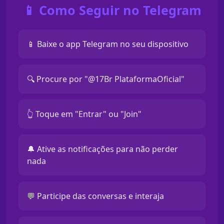
📱 Como Seguir no Telegram
📱 Baixe o app Telegram no seu dispositivo
🔍 Procure por "@17Br PlataformaOficial"
👆 Toque em "Entrar" ou "Join"
🔔 Ative as notificações para não perder
nada
💬 Participe das conversas e interaja