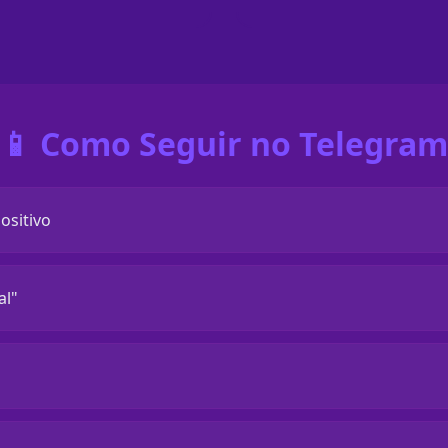
📱 Como Seguir no Telegram
ositivo
al"