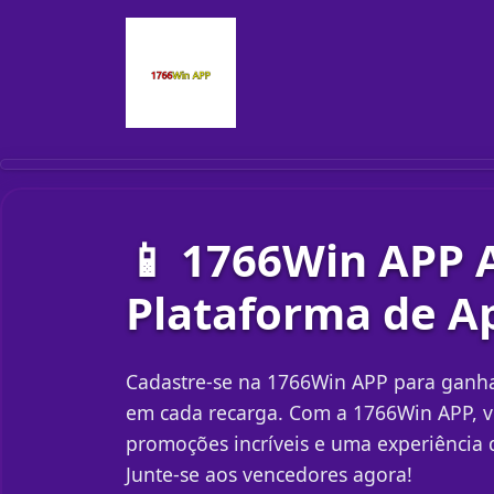
📱 1766Win APP 
Plataforma de A
Cadastre-se na 1766Win APP para ganha
em cada recarga. Com a 1766Win APP, v
promoções incríveis e uma experiência d
Junte-se aos vencedores agora!