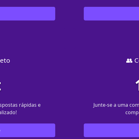
reto
👥 
t
espostas rápidas e
Junte-se a uma com
lizado!
compa
e