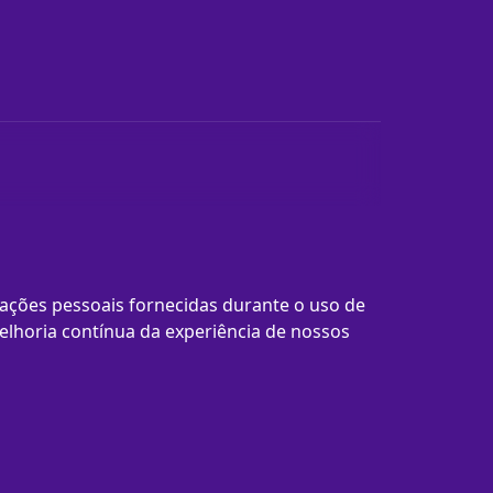
ações pessoais fornecidas durante o uso de
elhoria contínua da experiência de nossos