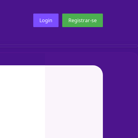
Login
Registrar-se