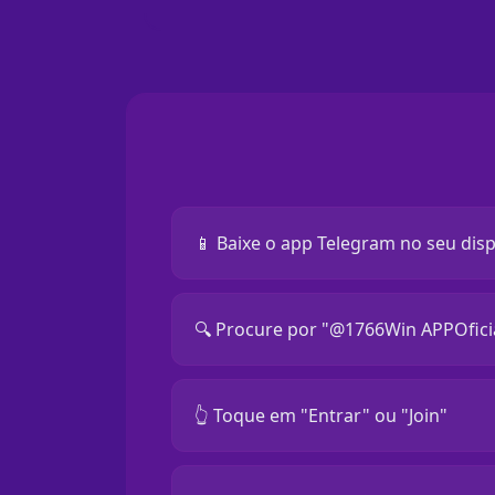
📱 Baixe o app Telegram no seu disp
🔍 Procure por "@1766Win APPOfici
👆 Toque em "Entrar" ou "Join"