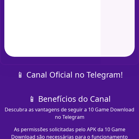
📱 Canal Oficial no Telegram!
📱 Benefícios do Canal
Descubra as vantagens de seguir a 10 Game Download
no Telegram
As permissões solicitadas pelo APK da 10 Game
Download são necessárias para o funcionamento