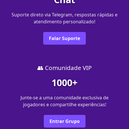
Suporte direto via Telegram, respostas rápidas e
atendimento personalizado!
Falar Suporte
👥 Comunidade VIP
1000+
Junte-se a uma comunidade exclusiva de
jogadores e compartilhe experiências!
Entrar Grupo